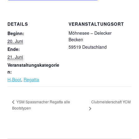
DETAILS
VERANSTALTUNGSORT
Möhnesee – Delecker
Beginn:
Becken
20. Juni
59519
Deutschland
Ende:
21. Juni
Veranstaltungskategorie
n:
H-Boot
,
Regatta
Clubmeisterschaft YCM
YSM Spassmacher Regatta alle
Bootstypen