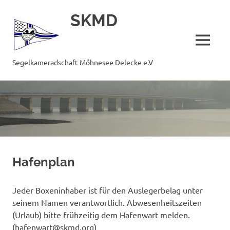
SKMD
MENÜ
Segelkameradschaft Möhnesee Delecke e.V
Zum
Inhalt
springen
Hafenplan
Jeder Boxeninhaber ist für den Auslegerbelag unter
seinem Namen verantwortlich. Abwesenheitszeiten
(Urlaub) bitte frühzeitig dem Hafenwart melden.
(hafenwart@skmd.org)