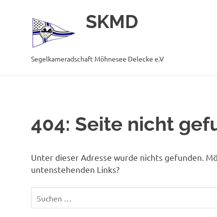
SKMD
Segelkameradschaft Möhnesee Delecke e.V
Zum
Inhalt
springen
404: Seite nicht ge
Unter dieser Adresse wurde nichts gefunden. Mög
untenstehenden Links?
Suchen
nach: