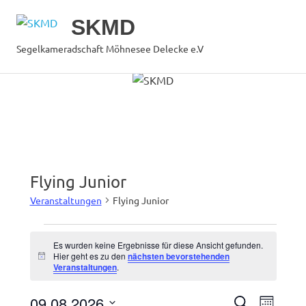
SKMD
MENÜ
Segelkameradschaft Möhnesee Delecke e.V
Zum
Inhalt
springen
Flying Junior
Veranstaltungen
Flying Junior
Veranstaltungen
Es wurden keine Ergebnisse für diese Ansicht gefunden.
Hier geht es zu den
nächsten bevorstehenden
Hinweis
Veranstaltungen
.
09.08.2026
Vera
SUCHE